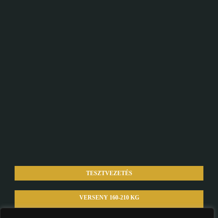
TESZTVEZETÉS
VERSENY 160-210 KG
VERSENY 210 KG-TÓL